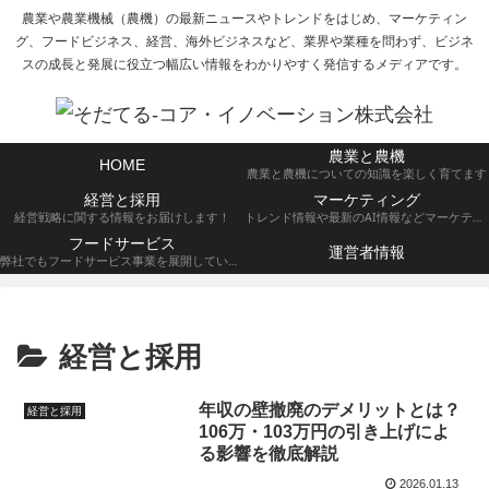
農業や農業機械（農機）の最新ニュースやトレンドをはじめ、マーケティン
グ、フードビジネス、経営、海外ビジネスなど、業界や業種を問わず、ビジネ
スの成長と発展に役立つ幅広い情報をわかりやすく発信するメディアです。
農業と農機
HOME
農業と農機についての知識を楽しく育てます
経営と採用
マーケティング
経営戦略に関する情報をお届けします！
トレンド情報や最新のAI情報などマーケティングに関する情報をお届けいたします！
フードサービス
運営者情報
弊社でもフードサービス事業を展開しているため、集客のための施策などをご紹介していきます！
経営と採用
年収の壁撤廃のデメリットとは？
経営と採用
106万・103万円の引き上げによ
る影響を徹底解説
2026.01.13